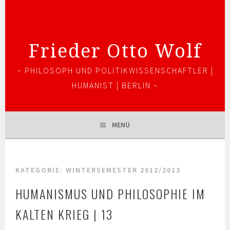
Springe
zum
Inhalt
Frieder Otto Wolf
~ PHILOSOPH UND POLITIKWISSENSCHAFTLER |
HUMANIST | BERLIN ~
MENÜ
KATEGORIE:
WINTERSEMESTER 2012/2013
HUMANISMUS UND PHILOSOPHIE IM
KALTEN KRIEG | 13