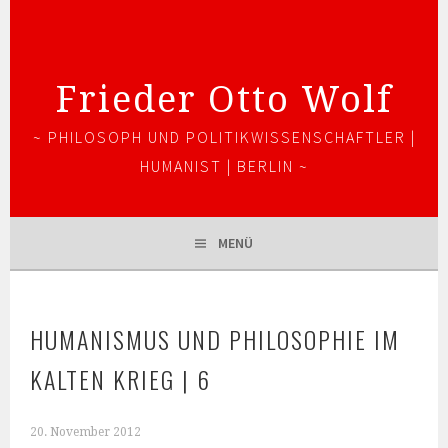
Springe
zum
Inhalt
Frieder Otto Wolf
~ PHILOSOPH UND POLITIKWISSENSCHAFTLER |
HUMANIST | BERLIN ~
MENÜ
HUMANISMUS UND PHILOSOPHIE IM
KALTEN KRIEG | 6
20. November 2012