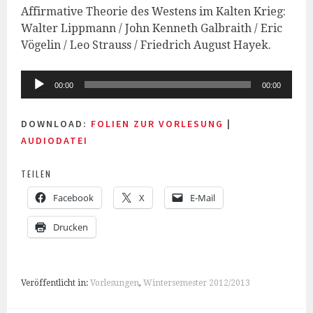
Affirmative Theorie des Westens im Kalten Krieg:
Walter Lippmann / John Kenneth Galbraith / Eric
Vögelin / Leo Strauss / Friedrich August Hayek.
Audio-
00:00
00:00
Player
DOWNLOAD:
FOLIEN ZUR VORLESUNG
|
AUDIODATEI
TEILEN
Facebook
X
E-Mail
Drucken
Veröffentlicht in:
Vorlesungen
,
Wintersemester 2012/2013