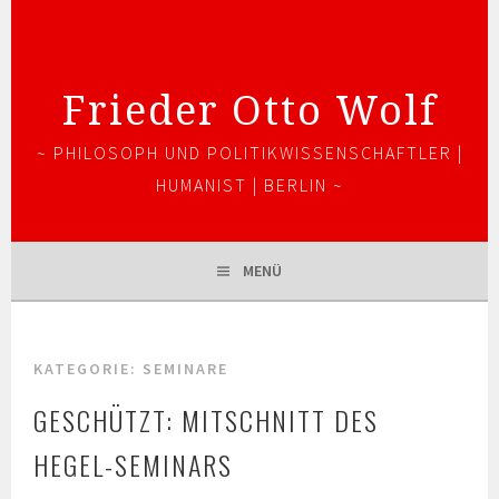
Springe
zum
Inhalt
Frieder Otto Wolf
~ PHILOSOPH UND POLITIKWISSENSCHAFTLER |
HUMANIST | BERLIN ~
MENÜ
KATEGORIE:
SEMINARE
GESCHÜTZT: MITSCHNITT DES
HEGEL-SEMINARS