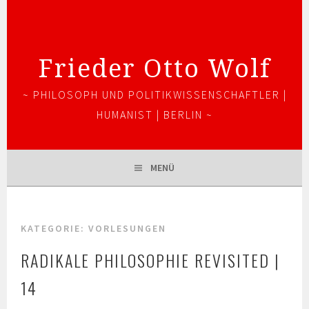
Springe
zum
Inhalt
Frieder Otto Wolf
~ PHILOSOPH UND POLITIKWISSENSCHAFTLER |
HUMANIST | BERLIN ~
MENÜ
KATEGORIE:
VORLESUNGEN
RADIKALE PHILOSOPHIE REVISITED |
14