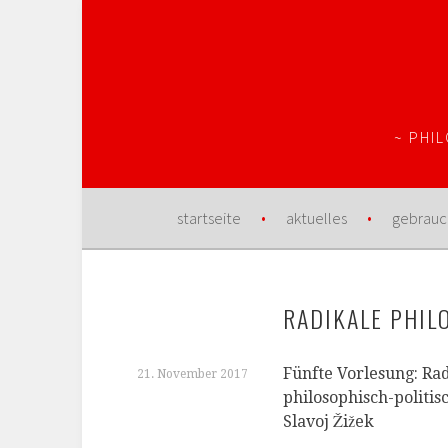
Springe
zum
Inhalt
~ PHI
startseite
aktuelles
gebrauc
RADIKALE PHILO
Fünfte Vorlesung: Ra
21. November 2017
philosophisch-politi
Slavoj Žižek