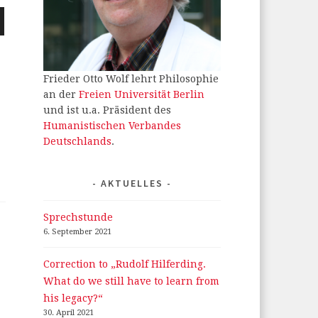
ten
nter
n,
Frieder Otto Wolf lehrt Philosophie
an der
Freien Universität Berlin
ke
und ist u.a. Präsident des
Humanistischen Verbandes
Deutschlands
.
AKTUELLES
Sprechstunde
6. September 2021
Correction to „Rudolf Hilferding.
What do we still have to learn from
his legacy?“
30. April 2021