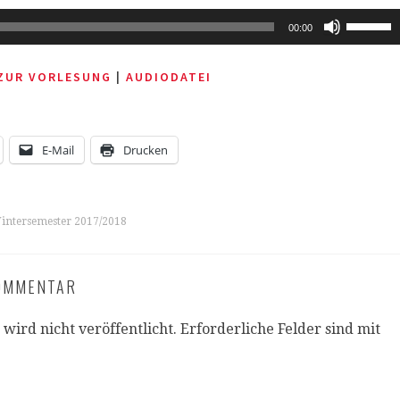
Pfeiltas
00:00
Hoch/Ru
benutze
 ZUR VORLESUNG
|
AUDIODATEI
um
die
Lautstär
zu
E-Mail
Drucken
regeln.
intersemester 2017/2018
KOMMENTAR
wird nicht veröffentlicht.
Erforderliche Felder sind mit