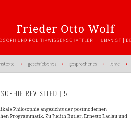
Frieder Otto Wolf
LOSOPH UND POLITIKWISSENSCHAFTLER | HUMANIST | BE
hstexte
geschriebenes
gesprochenes
lehre
SOPHIE REVISITED | 5
dikale Philosophie angesichts der postmodernen
schen Programmatik. Zu Judith Butler, Ernesto Laclau und